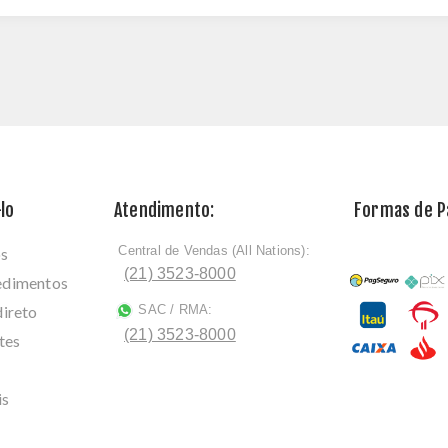
lo
Atendimento:
Formas de 
Central de Vendas (All Nations):
os
ﾠ
(21) 3523-8000
cedimentos
direto
SAC / RMA:
ﾠ
(21) 3523-8000
tes
is