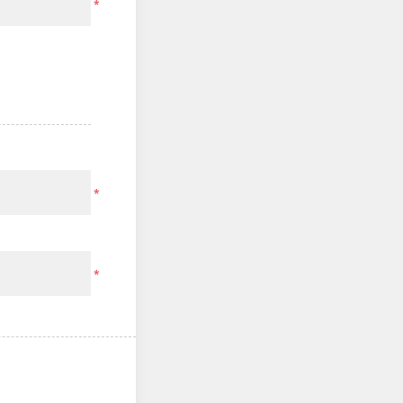
*
*
*