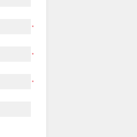
*
*
*