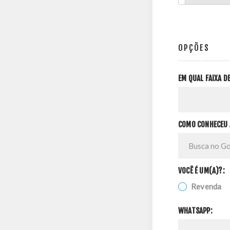
OPÇÕES
EM QUAL FAIXA 
COMO CONHECEU 
VOCÊ É UM(A)?:
Revenda
WHATSAPP: