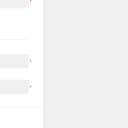
*
*
*