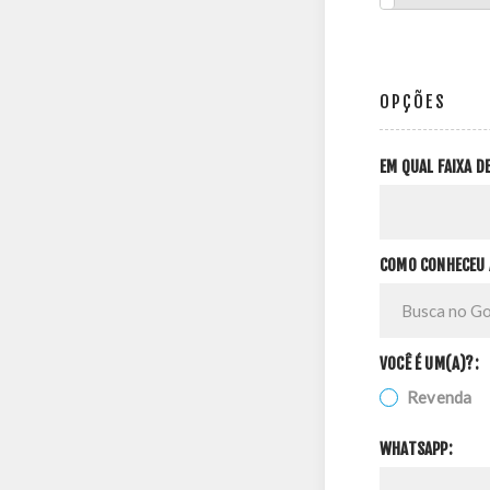
OPÇÕES
EM QUAL FAIXA 
COMO CONHECEU 
VOCÊ É UM(A)?:
Revenda
WHATSAPP: