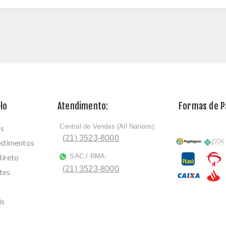
lo
Atendimento:
Formas de 
Central de Vendas (All Nations):
os
ﾠ
(21) 3523-8000
cedimentos
direto
SAC / RMA:
ﾠ
(21) 3523-8000
tes
is