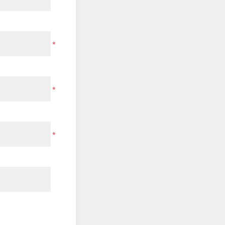
*
*
*