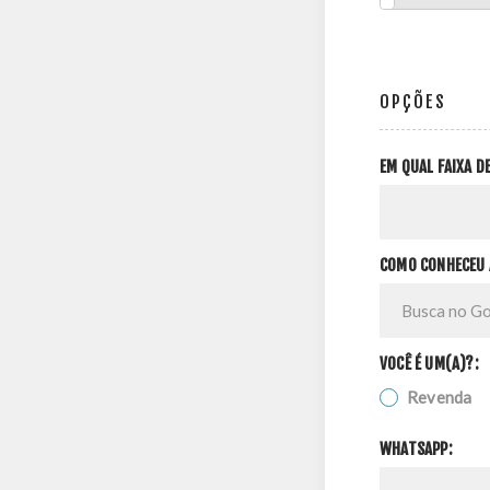
OPÇÕES
EM QUAL FAIXA 
COMO CONHECEU 
VOCÊ É UM(A)?:
Revenda
WHATSAPP: