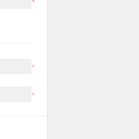
*
*
*