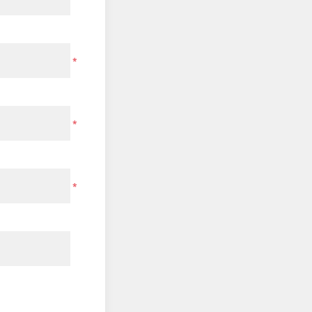
*
*
*