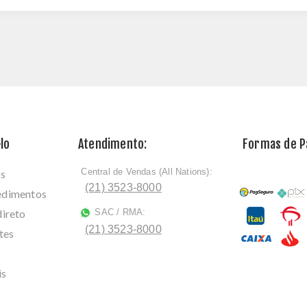
lo
Atendimento:
Formas de 
Central de Vendas (All Nations):
os
ﾠ
(21) 3523-8000
cedimentos
direto
SAC / RMA:
ﾠ
(21) 3523-8000
tes
is