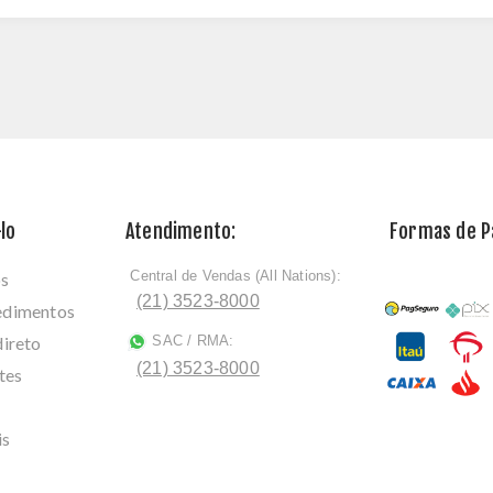
lo
Atendimento:
Formas de 
Central de Vendas (All Nations):
os
ﾠ
(21) 3523-8000
cedimentos
direto
SAC / RMA:
ﾠ
(21) 3523-8000
tes
is