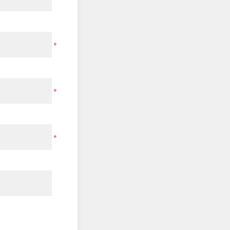
*
*
*