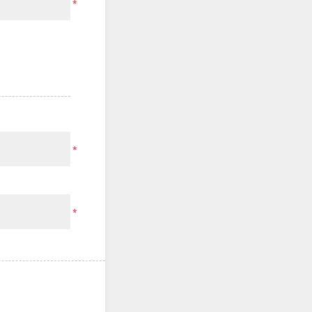
*
*
*