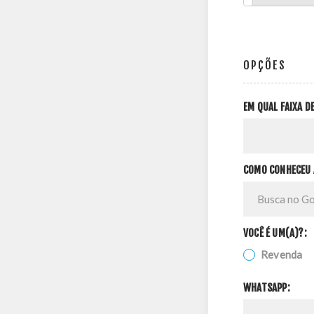
OPÇÕES
EM QUAL FAIXA 
COMO CONHECEU 
VOCÊ É UM(A)?:
Revenda
WHATSAPP: