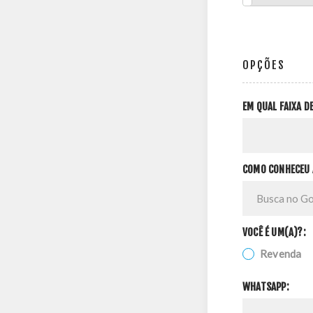
OPÇÕES
EM QUAL FAIXA 
COMO CONHECEU 
VOCÊ É UM(A)?:
Revenda
WHATSAPP: