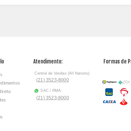
lo
Atendimento:
Formas de 
Central de Vendas (All Nations):
os
ﾠ
(21) 3523-8000
cedimentos
direto
SAC / RMA:
ﾠ
(21) 3523-8000
tes
is