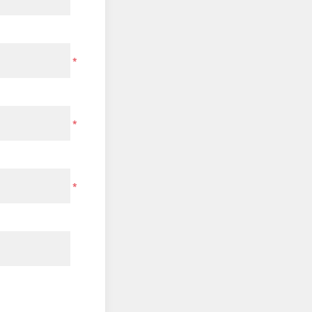
*
*
*