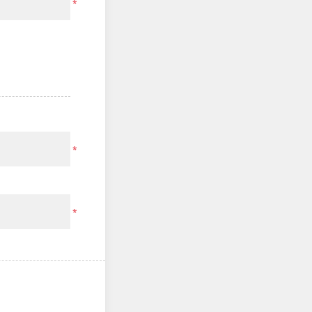
*
*
*