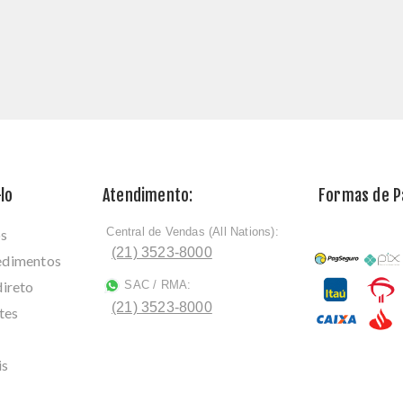
lo
Atendimento:
Formas de 
Central de Vendas (All Nations):
os
ﾠ
(21) 3523-8000
cedimentos
direto
SAC / RMA:
ﾠ
(21) 3523-8000
tes
is