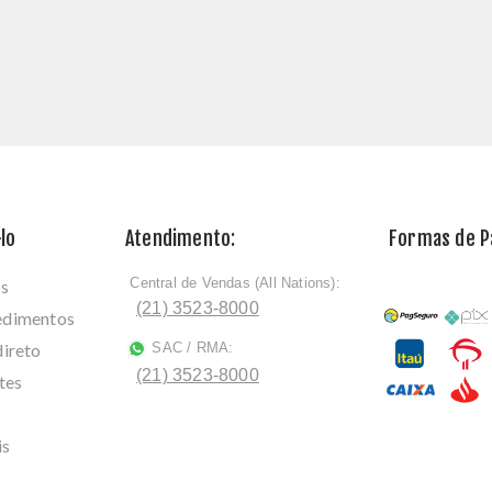
lo
Atendimento:
Formas de 
Central de Vendas (All Nations):
os
ﾠ
(21) 3523-8000
cedimentos
direto
SAC / RMA:
ﾠ
(21) 3523-8000
tes
is