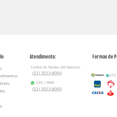
lo
Atendimento:
Formas de 
Central de Vendas (All Nations):
os
ﾠ
(21) 3523-8000
cedimentos
direto
SAC / RMA:
ﾠ
(21) 3523-8000
tes
is