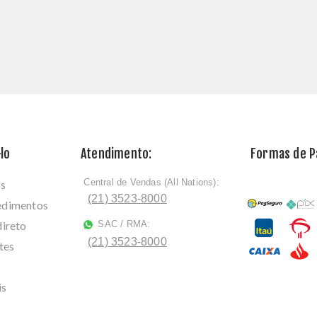
lo
Atendimento:
Formas de 
Central de Vendas (All Nations):
os
ﾠ
(21) 3523-8000
cedimentos
direto
SAC / RMA:
ﾠ
(21) 3523-8000
tes
is