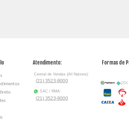
lo
Atendimento:
Formas de 
Central de Vendas (All Nations):
os
ﾠ
(21) 3523-8000
cedimentos
direto
SAC / RMA:
ﾠ
(21) 3523-8000
tes
is