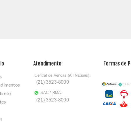
lo
Atendimento:
Formas de 
Central de Vendas (All Nations):
os
ﾠ
(21) 3523-8000
cedimentos
direto
SAC / RMA:
ﾠ
(21) 3523-8000
tes
is