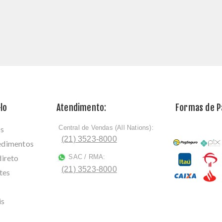
lo
Atendimento:
Formas de 
Central de Vendas (All Nations):
os
ﾠ
(21) 3523-8000
cedimentos
direto
SAC / RMA:
ﾠ
(21) 3523-8000
tes
is