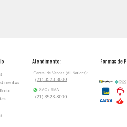
lo
Atendimento:
Formas de 
Central de Vendas (All Nations):
os
ﾠ
(21) 3523-8000
cedimentos
direto
SAC / RMA:
ﾠ
(21) 3523-8000
tes
is