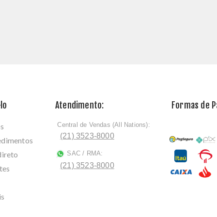
lo
Atendimento:
Formas de 
Central de Vendas (All Nations):
os
ﾠ
(21) 3523-8000
cedimentos
direto
SAC / RMA:
ﾠ
(21) 3523-8000
tes
is