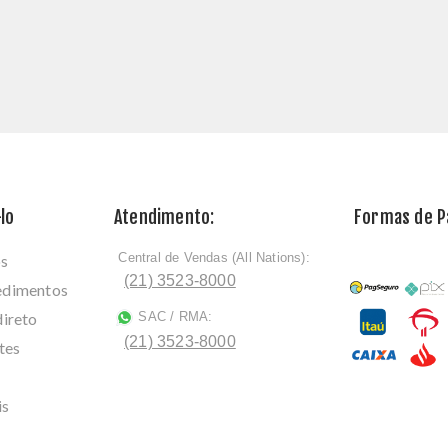
lo
Atendimento:
Formas de 
Central de Vendas (All Nations):
os
ﾠ
(21) 3523-8000
cedimentos
direto
SAC / RMA:
ﾠ
(21) 3523-8000
tes
is