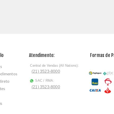
lo
Atendimento:
Formas de 
Central de Vendas (All Nations):
os
ﾠ
(21) 3523-8000
cedimentos
direto
SAC / RMA:
ﾠ
(21) 3523-8000
tes
is