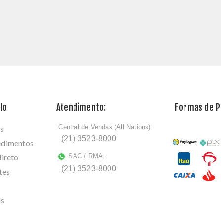
lo
Atendimento:
Formas de 
Central de Vendas (All Nations):
os
ﾠ
(21) 3523-8000
cedimentos
direto
SAC / RMA:
ﾠ
(21) 3523-8000
tes
is