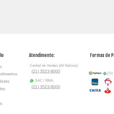
lo
Atendimento:
Formas de 
Central de Vendas (All Nations):
os
ﾠ
(21) 3523-8000
cedimentos
direto
SAC / RMA:
ﾠ
(21) 3523-8000
tes
is