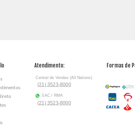
lo
Atendimento:
Formas de 
Central de Vendas (All Nations):
os
ﾠ
(21) 3523-8000
cedimentos
direto
SAC / RMA:
ﾠ
(21) 3523-8000
tes
is