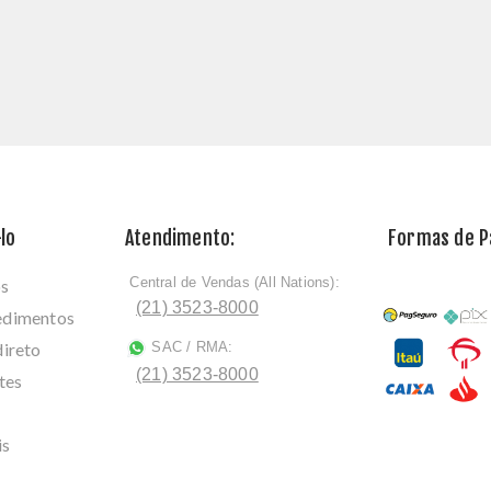
lo
Atendimento:
Formas de 
Central de Vendas (All Nations):
os
ﾠ
(21) 3523-8000
cedimentos
direto
SAC / RMA:
ﾠ
(21) 3523-8000
tes
is