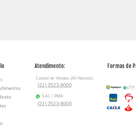
lo
Atendimento:
Formas de 
Central de Vendas (All Nations):
os
ﾠ
(21) 3523-8000
cedimentos
direto
SAC / RMA:
ﾠ
(21) 3523-8000
tes
is