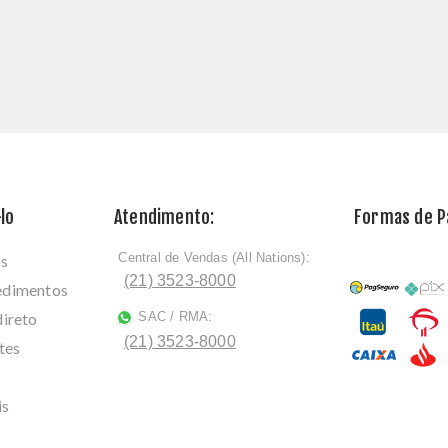
lo
Atendimento:
Formas de 
Central de Vendas (All Nations):
os
ﾠ
(21) 3523-8000
cedimentos
direto
SAC / RMA:
ﾠ
(21) 3523-8000
tes
is