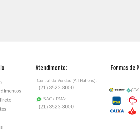
lo
Atendimento:
Formas de 
Central de Vendas (All Nations):
os
ﾠ
(21) 3523-8000
cedimentos
direto
SAC / RMA:
ﾠ
(21) 3523-8000
tes
is