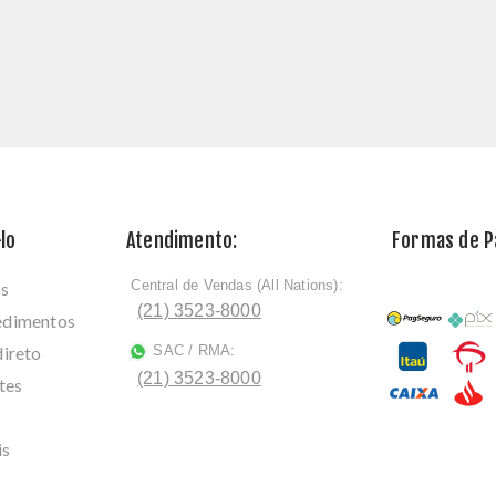
lo
Atendimento:
Formas de 
Central de Vendas (All Nations):
os
ﾠ
(21) 3523-8000
cedimentos
direto
SAC / RMA:
ﾠ
(21) 3523-8000
tes
is