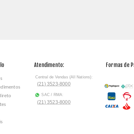
lo
Atendimento:
Formas de 
Central de Vendas (All Nations):
os
ﾠ
(21) 3523-8000
cedimentos
direto
SAC / RMA:
ﾠ
(21) 3523-8000
tes
is